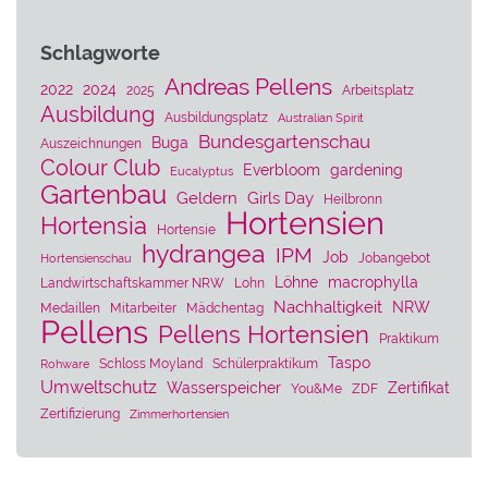
Schlagworte
Andreas Pellens
2022
2024
2025
Arbeitsplatz
Ausbildung
Ausbildungsplatz
Australian Spirit
Bundesgartenschau
Buga
Auszeichnungen
Colour Club
Everbloom
gardening
Eucalyptus
Gartenbau
Geldern
Girls Day
Heilbronn
Hortensien
Hortensia
Hortensie
hydrangea
IPM
Job
Jobangebot
Hortensienschau
Löhne
macrophylla
Landwirtschaftskammer NRW
Lohn
Nachhaltigkeit
NRW
Medaillen
Mitarbeiter
Mädchentag
Pellens
Pellens Hortensien
Praktikum
Taspo
Schloss Moyland
Schülerpraktikum
Rohware
Umweltschutz
Wasserspeicher
Zertifikat
You&Me
ZDF
Zertifizierung
Zimmerhortensien