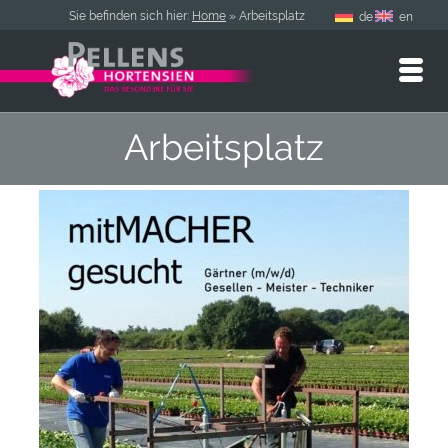
Sie befinden sich hier:
Home
»
Arbeitsplatz
de
en
Arbeitsplatz