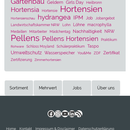
Gartenbau
Geldern
Girls Day
Heilbronn
Hortensien
Hortensia
Hortensie
hydrangea
IPM
Job
Jobangebot
Hortensienschau
Löhne
macrophylla
Landwirtschaftskammer NRW
Lohn
Nachhaltigkeit
NRW
Medaillen
Mitarbeiter
Mädchentag
Pellens
Pellens Hortensien
Praktikum
Taspo
Schloss Moyland
Schülerpraktikum
Rohware
Umweltschutz
Wasserspeicher
Zertifikat
You&Me
ZDF
Zertifizierung
Zimmerhortensien
Sortiment
Mehrwert
Jobs
Über uns
Facebook
Instagram
YouTube
LinkedIn
RSS-Feed
Home
Kontakt
Impressum & Disclaimer
Datenschutzerklärung