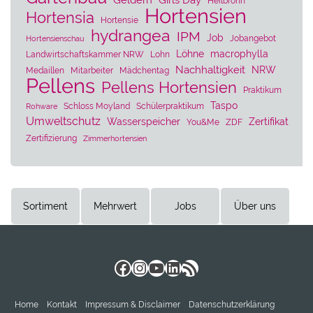
Geldern
Girls Day
Heilbronn
Hortensien
Hortensia
Hortensie
hydrangea
IPM
Job
Jobangebot
Hortensienschau
Löhne
macrophylla
Landwirtschaftskammer NRW
Lohn
Nachhaltigkeit
NRW
Medaillen
Mitarbeiter
Mädchentag
Pellens
Pellens Hortensien
Praktikum
Taspo
Schloss Moyland
Schülerpraktikum
Rohware
Umweltschutz
Wasserspeicher
Zertifikat
You&Me
ZDF
Zertifizierung
Zimmerhortensien
Sortiment
Mehrwert
Jobs
Über uns
Facebook
Instagram
YouTube
LinkedIn
RSS-Feed
Home
Kontakt
Impressum & Disclaimer
Datenschutzerklärung