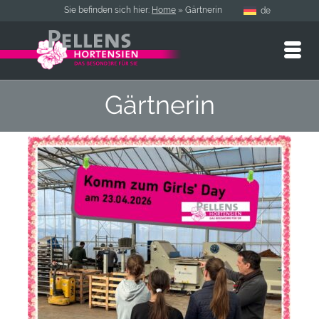
Sie befinden sich hier:
Home
»
Gärtnerin
de
Gärtnerin