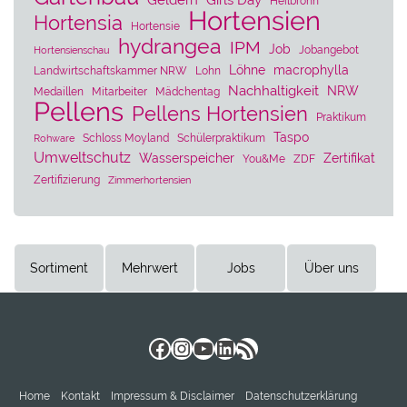
Geldern
Girls Day
Heilbronn
Hortensien
Hortensia
Hortensie
hydrangea
IPM
Job
Jobangebot
Hortensienschau
Löhne
macrophylla
Landwirtschaftskammer NRW
Lohn
Nachhaltigkeit
NRW
Medaillen
Mitarbeiter
Mädchentag
Pellens
Pellens Hortensien
Praktikum
Taspo
Schloss Moyland
Schülerpraktikum
Rohware
Umweltschutz
Wasserspeicher
Zertifikat
You&Me
ZDF
Zertifizierung
Zimmerhortensien
Sortiment
Mehrwert
Jobs
Über uns
Facebook
Instagram
YouTube
LinkedIn
RSS-Feed
Home
Kontakt
Impressum & Disclaimer
Datenschutzerklärung