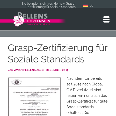
Sie befinden sich hier:
Home
»
Grasp-
de
Zertifizierung für Soziale Standards
Grasp-Zertifizierung für
Soziale Standards
von
VIVIAN PELLENS
am
18. DEZEMBER 2017
Nachdem wir bereits
seit 2014 nach Global
G.A.P. zertifiziert sind,
haben wir nun auch das
Grasp-Zertifikat für gute
Sozialstandards
erhalten. „Die