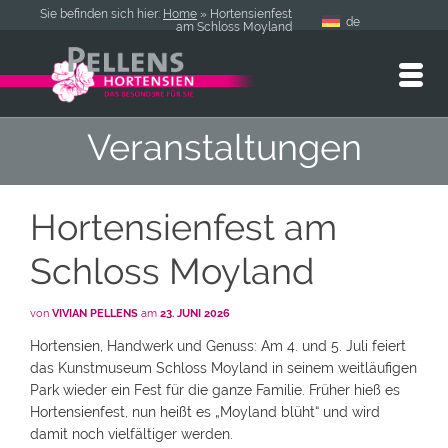
Sie befinden sich hier:
Home
»
Hortensienfest
de
am Schloss Moyland
Veranstaltungen
Hortensienfest am
Schloss Moyland
von
VIVIAN PELLENS
am
23. JUNI 2026
Hortensien, Handwerk und Genuss: Am 4. und 5. Juli feiert
das Kunstmuseum Schloss Moyland in seinem weitläufigen
Park wieder ein Fest für die ganze Familie. Früher hieß es
Hortensienfest, nun heißt es „Moyland blüht“ und wird
damit noch vielfältiger werden.