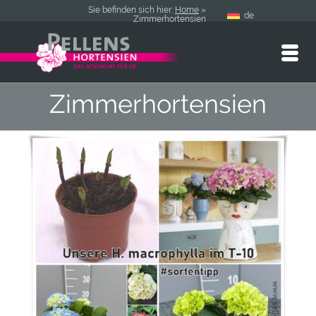
Sie befinden sich hier:
Home
»
de
Zimmerhortensien
Zimmerhortensien