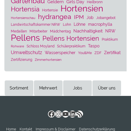
Gartenbau
Geldern
Girls Day
Heilbronn
Hortensien
Hortensia
Hortensie
hydrangea
IPM
Job
Jobangebot
Hortensienschau
Löhne
macrophylla
Landwirtschaftskammer NRW
Lohn
Nachhaltigkeit
NRW
Medaillen
Mitarbeiter
Mädchentag
Pellens
Pellens Hortensien
Praktikum
Taspo
Schloss Moyland
Schülerpraktikum
Rohware
Umweltschutz
Wasserspeicher
Zertifikat
You&Me
ZDF
Zertifizierung
Zimmerhortensien
Sortiment
Mehrwert
Jobs
Über uns
Facebook
Instagram
YouTube
LinkedIn
RSS-Feed
Home
Kontakt
Impressum & Disclaimer
Datenschutzerklärung