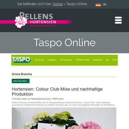
Sie befinden sich hier:
Home
»
Taspo Online
de
Taspo Online