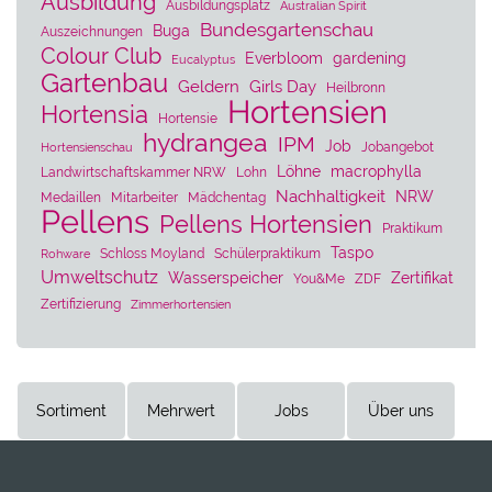
Ausbildung
Ausbildungsplatz
Australian Spirit
Bundesgartenschau
Buga
Auszeichnungen
Colour Club
Everbloom
gardening
Eucalyptus
Gartenbau
Geldern
Girls Day
Heilbronn
Hortensien
Hortensia
Hortensie
hydrangea
IPM
Job
Jobangebot
Hortensienschau
Löhne
macrophylla
Landwirtschaftskammer NRW
Lohn
Nachhaltigkeit
NRW
Medaillen
Mitarbeiter
Mädchentag
Pellens
Pellens Hortensien
Praktikum
Taspo
Schloss Moyland
Schülerpraktikum
Rohware
Umweltschutz
Wasserspeicher
Zertifikat
You&Me
ZDF
Zertifizierung
Zimmerhortensien
Sortiment
Mehrwert
Jobs
Über uns