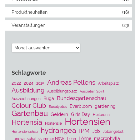
Produktneuheiten
(16)
Veranstaltungen
(23)
Archiv
Schlagworte
Andreas Pellens
2022
2024
2025
Arbeitsplatz
Ausbildung
Ausbildungsplatz
Australian Spirit
Bundesgartenschau
Buga
Auszeichnungen
Colour Club
Everbloom
gardening
Eucalyptus
Gartenbau
Geldern
Girls Day
Heilbronn
Hortensien
Hortensia
Hortensie
hydrangea
IPM
Job
Jobangebot
Hortensienschau
Löhne
macrophylla
Landwirtschaftskammer NRW
Lohn