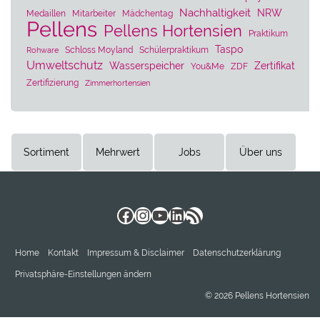
Nachhaltigkeit
NRW
Medaillen
Mitarbeiter
Mädchentag
Pellens
Pellens Hortensien
Praktikum
Taspo
Schloss Moyland
Schülerpraktikum
Rohware
Umweltschutz
Wasserspeicher
Zertifikat
You&Me
ZDF
Zertifizierung
Zimmerhortensien
Sortiment
Mehrwert
Jobs
Über uns
Facebook
Instagram
YouTube
LinkedIn
RSS-Feed
Home
Kontakt
Impressum & Disclaimer
Datenschutzerklärung
Privatsphäre-Einstellungen ändern
© 2026 Pellens Hortensien