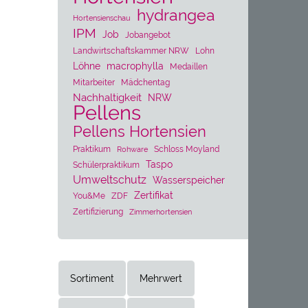
hydrangea
Hortensienschau
IPM
Job
Jobangebot
Landwirtschaftskammer NRW
Lohn
Löhne
macrophylla
Medaillen
Mitarbeiter
Mädchentag
Nachhaltigkeit
NRW
Pellens
Pellens Hortensien
Praktikum
Schloss Moyland
Rohware
Taspo
Schülerpraktikum
Umweltschutz
Wasserspeicher
Zertifikat
You&Me
ZDF
Zertifizierung
Zimmerhortensien
Sortiment
Mehrwert