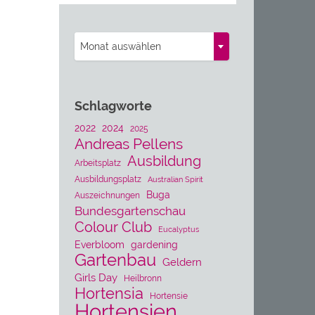
Archiv
Monat auswählen
Schlagworte
2022
2024
2025
Andreas Pellens
Ausbildung
Arbeitsplatz
Ausbildungsplatz
Australian Spirit
Buga
Auszeichnungen
Bundesgartenschau
Colour Club
Eucalyptus
Everbloom
gardening
Gartenbau
Geldern
Girls Day
Heilbronn
Hortensia
Hortensie
Hortensien