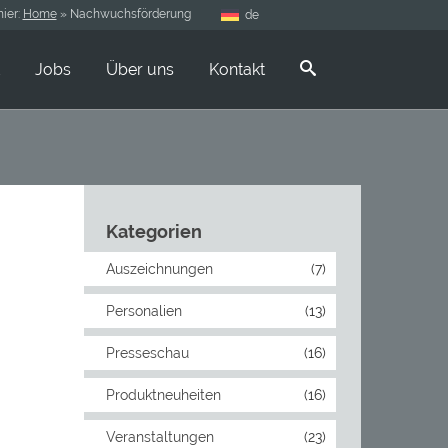
hier:
Home
»
Nachwuchsförderung
de
Jobs
Über uns
Kontakt
Kategorien
Auszeichnungen
(7)
Personalien
(13)
Presseschau
(16)
Produktneuheiten
(16)
Veranstaltungen
(23)