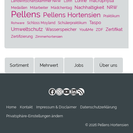
Löhne
macrophylla
Landwirtschaftskammer NRW
Lohn
Nachhaltigkeit
NRW
Medaillen
Mitarbeiter
Mädchentag
Pellens
Pellens Hortensien
Praktikum
Taspo
Schloss Moyland
Schülerpraktikum
Rohware
Umweltschutz
Wasserspeicher
Zertifikat
You&Me
ZDF
Zertifizierung
Zimmerhortensien
Sortiment
Mehrwert
Jobs
Über uns
Facebook
Instagram
YouTube
LinkedIn
RSS-Feed
Home
Kontakt
Impressum & Disclaimer
Datenschutzerklärung
Privatsphäre-Einstellungen ändern
© 2026 Pellens Hortensien