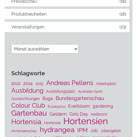
Presseschau
(16)
Produktneuheiten
(16)
Veranstaltungen
(23)
Archiv
Schlagworte
Andreas Pellens
2022
2024
2025
Arbeitsplatz
Ausbildung
Ausbildungsplatz
Australian Spirit
Bundesgartenschau
Buga
Auszeichnungen
Colour Club
Everbloom
gardening
Eucalyptus
Gartenbau
Geldern
Girls Day
Heilbronn
Hortensien
Hortensia
Hortensie
hydrangea
IPM
Job
Jobangebot
Hortensienschau