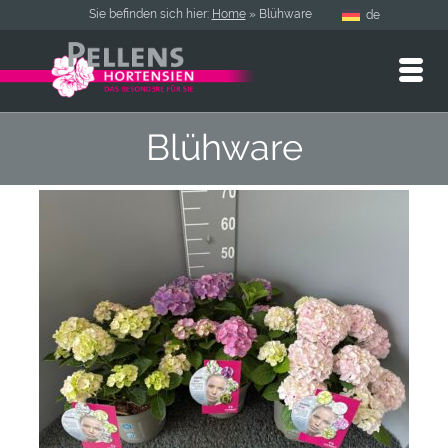
Sie befinden sich hier:
Home
»
Blühware
de
Blühware