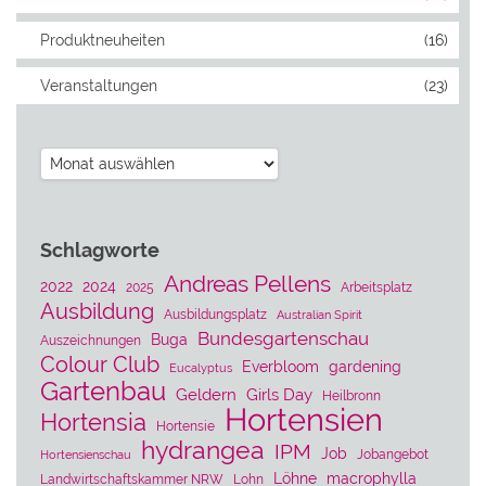
Produktneuheiten
(16)
Veranstaltungen
(23)
Archiv
Schlagworte
Andreas Pellens
2022
2024
2025
Arbeitsplatz
Ausbildung
Ausbildungsplatz
Australian Spirit
Bundesgartenschau
Buga
Auszeichnungen
Colour Club
Everbloom
gardening
Eucalyptus
Gartenbau
Geldern
Girls Day
Heilbronn
Hortensien
Hortensia
Hortensie
hydrangea
IPM
Job
Jobangebot
Hortensienschau
Löhne
macrophylla
Landwirtschaftskammer NRW
Lohn