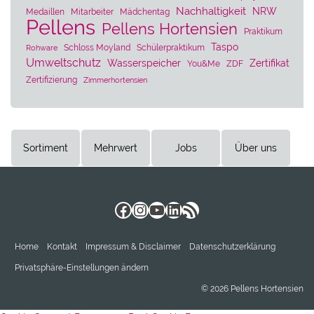
Nachhaltigkeit
NRW
Medaillen
Mitarbeiter
Mädchentag
Pellens
Pellens Hortensien
Praktikum
Taspo
Schloss Moyland
Schülerpraktikum
Rohware
Umweltschutz
Wasserspeicher
Zertifikat
You&Me
ZDF
Zertifizierung
Zimmerhortensien
Sortiment
Mehrwert
Jobs
Über uns
Facebook
Instagram
YouTube
LinkedIn
RSS-Feed
Home
Kontakt
Impressum & Disclaimer
Datenschutzerklärung
Privatsphäre-Einstellungen ändern
© 2026 Pellens Hortensien