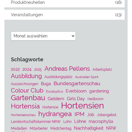
werden
Produktneuheiten
(16)
Veranstaltungen
(23)
Archiv
Schlagworte
Andreas Pellens
2022
2024
2025
Arbeitsplatz
Ausbildung
Ausbildungsplatz
Australian Spirit
Bundesgartenschau
Buga
Auszeichnungen
Colour Club
Everbloom
gardening
Eucalyptus
Gartenbau
Geldern
Girls Day
Heilbronn
Hortensien
Hortensia
Hortensie
hydrangea
IPM
Job
Jobangebot
Hortensienschau
Löhne
macrophylla
Landwirtschaftskammer NRW
Lohn
Nachhaltigkeit
NRW
Medaillen
Mitarbeiter
Mädchentag