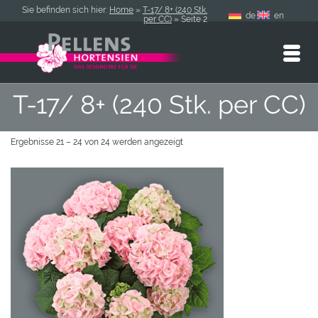
Sie befinden sich hier:
Home
»
T-17/ 8+ (240 Stk.
de
en
per CC)
»
Seite 2
T-17/ 8+ (240 Stk. per CC)
Ergebnisse 21 – 24 von 24 werden angezeigt