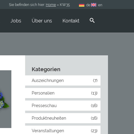
Sie befinden sich hier:
Home
»
KW35
de
en
Jobs
Über uns
Kontakt
Kategorien
Auszeichnungen
(7)
Personalien
(13)
Presseschau
(16)
Produktneuheiten
(16)
00
€
Veranstaltungen
(23)