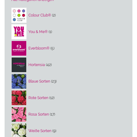
2
Colour Club®
2
Produkte
1
You & Me®
1
Produkt
5
Everbloom®
5
Produkte
42
Hortensia
42
Produkte
23
Blaue Sorten
23
Produkte
12
Rote Sorten
12
Produkte
17
Rosa Sorten
17
Produkte
9
Weiße Sorten
9
Produkte