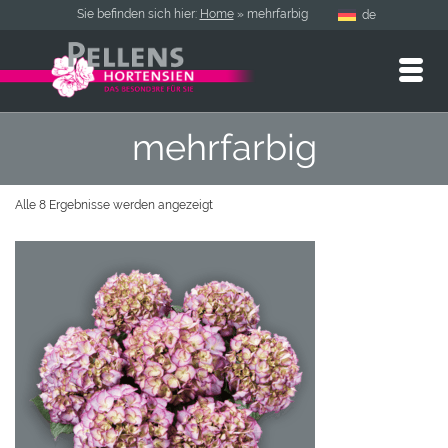
Sie befinden sich hier:
Home
»
mehrfarbig
de
mehrfarbig
Alle 8 Ergebnisse werden angezeigt