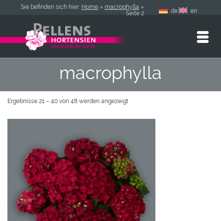
Sie befinden sich hier:
Home
»
macrophylla
»
de
en
Seite 2
macrophylla
Ergebnisse 21 – 40 von 48 werden angezeigt