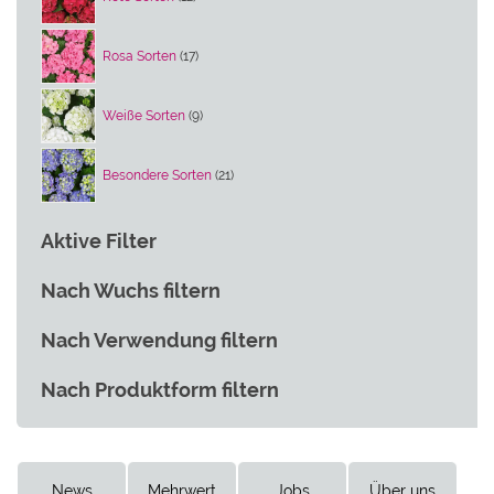
Produkte
17
Rosa Sorten
17
Produkte
9
Weiße Sorten
9
Produkte
21
Besondere Sorten
21
Produkte
Aktive Filter
Nach Wuchs filtern
Nach Verwendung filtern
Nach Produktform filtern
News
Mehrwert
Jobs
Über uns