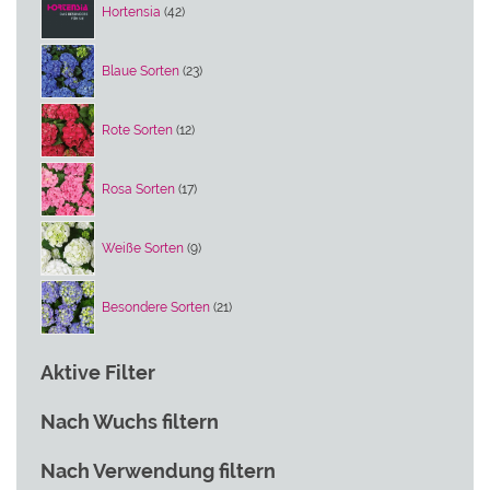
Hortensia
42
Produkte
23
Blaue Sorten
23
Produkte
12
Rote Sorten
12
Produkte
17
Rosa Sorten
17
Produkte
9
Weiße Sorten
9
Produkte
21
Besondere Sorten
21
Produkte
Aktive Filter
Nach Wuchs filtern
Nach Verwendung filtern