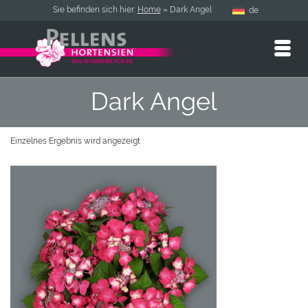
Sie befinden sich hier:
Home
»
Dark Angel
de
Dark Angel
Einzelnes Ergebnis wird angezeigt