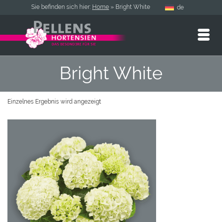
Sie befinden sich hier:
Home
»
Bright White
de
Bright White
Einzelnes Ergebnis wird angezeigt