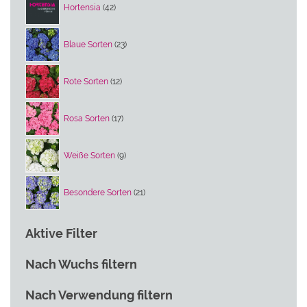
Hortensia
42
Produkte
23
Blaue Sorten
23
Produkte
12
Rote Sorten
12
Produkte
17
Rosa Sorten
17
Produkte
9
Weiße Sorten
9
Produkte
21
Besondere Sorten
21
Produkte
Aktive Filter
Nach Wuchs filtern
Nach Verwendung filtern